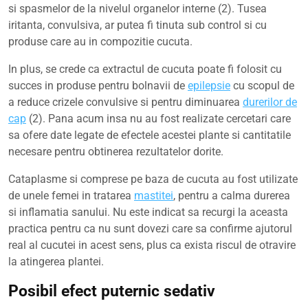
si spasmelor de la nivelul organelor interne (2). Tusea
iritanta, convulsiva, ar putea fi tinuta sub control si cu
produse care au in compozitie cucuta.
In plus, se crede ca extractul de cucuta poate fi folosit cu
succes in produse pentru bolnavii de
epilepsie
cu scopul de
a reduce crizele convulsive si pentru diminuarea
durerilor de
cap
(2). Pana acum insa nu au fost realizate cercetari care
sa ofere date legate de efectele acestei plante si cantitatile
necesare pentru obtinerea rezultatelor dorite.
Cataplasme si comprese pe baza de cucuta au fost utilizate
de unele femei in tratarea
mastitei
, pentru a calma durerea
si inflamatia sanului. Nu este indicat sa recurgi la aceasta
practica pentru ca nu sunt dovezi care sa confirme ajutorul
real al cucutei in acest sens, plus ca exista riscul de otravire
la atingerea plantei.
Posibil efect puternic sedativ