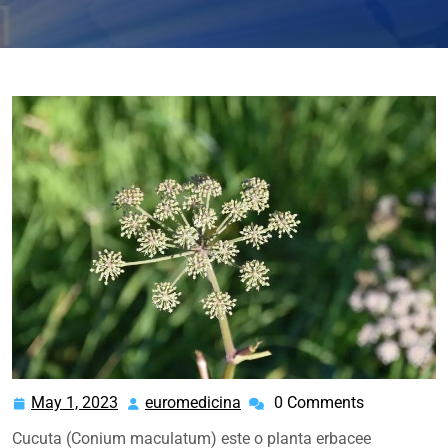
May 1, 2023
euromedicina
0 Comments
May
euromedicina
1,
Cucuta (Conium maculatum) este o planta erbacee