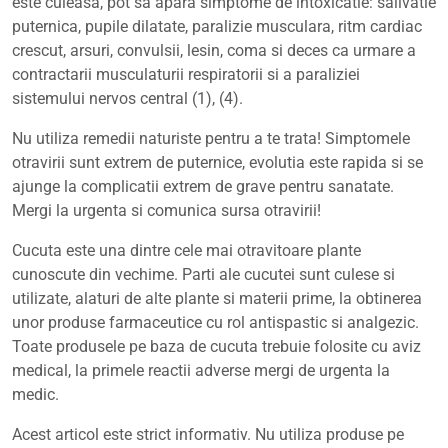
este culeasa, pot sa apara simptome de intoxicatie: salivatie
puternica, pupile dilatate, paralizie musculara, ritm cardiac
crescut, arsuri, convulsii, lesin, coma si deces ca urmare a
contractarii musculaturii respiratorii si a paraliziei
sistemului nervos central (1), (4).
Nu utiliza remedii naturiste pentru a te trata! Simptomele
otravirii sunt extrem de puternice, evolutia este rapida si se
ajunge la complicatii extrem de grave pentru sanatate.
Mergi la urgenta si comunica sursa otravirii!
Cucuta este una dintre cele mai otravitoare plante
cunoscute din vechime. Parti ale cucutei sunt culese si
utilizate, alaturi de alte plante si materii prime, la obtinerea
unor produse farmaceutice cu rol antispastic si analgezic.
Toate produsele pe baza de cucuta trebuie folosite cu aviz
medical, la primele reactii adverse mergi de urgenta la
medic.
Acest articol este strict informativ. Nu utiliza produse pe