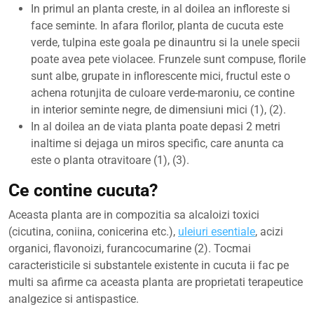
In primul an planta creste, in al doilea an infloreste si
face seminte. In afara florilor, planta de cucuta este
verde, tulpina este goala pe dinauntru si la unele specii
poate avea pete violacee. Frunzele sunt compuse, florile
sunt albe, grupate in inflorescente mici, fructul este o
achena rotunjita de culoare verde-maroniu, ce contine
in interior seminte negre, de dimensiuni mici (1), (2).
In al doilea an de viata planta poate depasi 2 metri
inaltime si dejaga un miros specific, care anunta ca
este o planta otravitoare (1), (3).
Ce contine cucuta?
Aceasta planta are in compozitia sa alcaloizi toxici
(cicutina, coniina, conicerina etc.),
uleiuri esentiale
, acizi
organici, flavonoizi, furancocumarine (2). Tocmai
caracteristicile si substantele existente in cucuta ii fac pe
multi sa afirme ca aceasta planta are proprietati terapeutice
analgezice si antispastice.