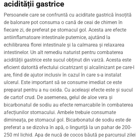
acidității gastrice
Persoanele care se confruntă cu aciditate gastrică însoțită
de balonare pot consuma o cană de ceai de chimen în
fiecare zi, de preferat pe stomacul gol. Acesta are efecte
antiinflamatoare intestinale puternice, ajutând la
echilibrarea florei intestinale și la calmarea și relaxarea
intestinelor. Un alt remediu naturist pentru combaterea
acidității gastrice este sucul obținut din varză. Acesta este
eficient datorită efectului cicatrizant și alcalinizant pe care-l
are, fiind de ajutor inclusiv în cazul în care s-a instalat
ulcerul. Este important să se consume imediat ce este
preparat pentru a nu oxida. Cu aceleași efecte este și sucul
de cartof crud. De asemenea, gelul de aloe vera și
bicarbonatul de sodiu au efecte remarcabile în combaterea
afecțiunilor stomacului. Ambele trebuie consumate
dimineața, pe stomacul gol. Bicarbonatul de sodiu este de
preferat a se dizolva în apă, o linguriță la un pahar de 200-
250 ml lichid. Apa de nucă de cocos băută pe parcursul zilei