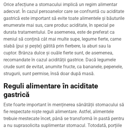
Orice afecțiune a stomacului implică un regim alimentar
adecvat. În cazul persoanelor care se confruntă cu aciditate
gastrică este important să evite toate alimentele și băuturile
enumerate mai sus, care produc aciditate, în special pe
durata tratamentului. De asemenea, este de preferat ca
meniul să conțină cât mai multe supe, legume fierte, carne
slabă (pui și pește) gătită prin fierbere, la aburi sau la
cuptor. Brânza dulce și ouăle fierte sunt, de asemenea,
recomandate în cazul acidității gastrice. Dacă legumele
crude sunt de evitat, anumite fructe, ca bananele, pepenele,
strugurii, sunt permise, însă doar după masă.
Reguli alimentare în aciditate
gastrică
Este foarte important în menținerea sănătății stomacului să
fie respectate niște reguli alimentare. Astfel, alimentele
trebuie mestecate încet, până se transformă în pastă pentru
a nu suprasolicita suplimentar stomacul. Totodată, porțiile