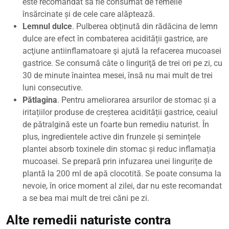
este recomandat să fie consumat de femeile
însărcinate și de cele care alăptează.
Lemnul dulce
. Pulberea obținută din rădăcina de lemn
dulce are efect în combaterea acidității gastrice, are
acţiune antiinflamatoare şi ajută la refacerea mucoasei
gastrice. Se consumă câte o linguriţă de trei ori pe zi, cu
30 de minute înaintea mesei, însă nu mai mult de trei
luni consecutive.
Pătlagina
. Pentru ameliorarea arsurilor de stomac și a
iritațiilor produse de creșterea acidității gastrice, ceaiul
de pătralgină este un foarte bun remediu naturist. În
plus, ingredientele active din frunzele și semințele
plantei absorb toxinele din stomac și reduc inflamația
mucoasei. Se prepară prin infuzarea unei lingurițe de
plantă la 200 ml de apă clocotită. Se poate consuma la
nevoie, în orice moment al zilei, dar nu este recomandat
a se bea mai mult de trei căni pe zi.
Alte remedii naturiste contra