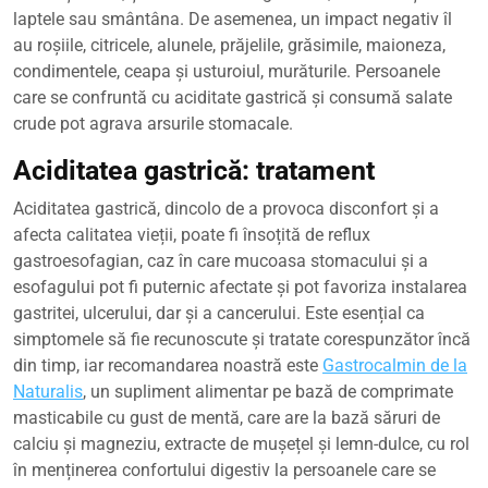
laptele sau smântâna. De asemenea, un impact negativ îl
au roșiile, citricele, alunele, prăjelile, grăsimile, maioneza,
condimentele, ceapa și usturoiul, murăturile. Persoanele
care se confruntă cu aciditate gastrică și consumă salate
crude pot agrava arsurile stomacale.
Aciditatea gastrică: tratament
Aciditatea gastrică, dincolo de a provoca disconfort și a
afecta calitatea vieții, poate fi însoțită de reflux
gastroesofagian, caz în care mucoasa stomacului și a
esofagului pot fi puternic afectate și pot favoriza instalarea
gastritei, ulcerului, dar și a cancerului. Este esențial ca
simptomele să fie recunoscute și tratate corespunzător încă
din timp, iar recomandarea noastră este
Gastrocalmin de la
Naturalis
, un supliment alimentar pe bază de comprimate
masticabile cu gust de mentă, care are la bază săruri de
calciu și magneziu, extracte de mușețel și lemn-dulce, cu rol
în menținerea confortului digestiv la persoanele care se