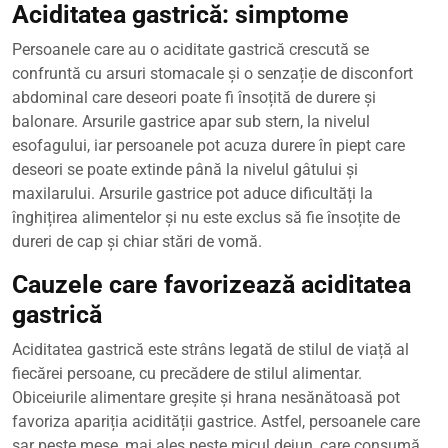
Aciditatea gastrică: simptome
Persoanele care au o aciditate gastrică crescută se
confruntă cu arsuri stomacale și o senzație de disconfort
abdominal care deseori poate fi însoțită de durere și
balonare. Arsurile gastrice apar sub stern, la nivelul
esofagului, iar persoanele pot acuza durere în piept care
deseori se poate extinde până la nivelul gâtului și
maxilarului. Arsurile gastrice pot aduce dificultăți la
înghițirea alimentelor și nu este exclus să fie însoțite de
dureri de cap și chiar stări de vomă.
Cauzele care favorizează aciditatea
gastrică
Aciditatea gastrică este strâns legată de stilul de viață al
fiecărei persoane, cu precădere de stilul alimentar.
Obiceiurile alimentare greșite și hrana nesănătoasă pot
favoriza apariția acidității gastrice. Astfel, persoanele care
sar peste mese, mai ales peste micul dejun, care consumă