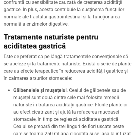
confruntă cu sensibilitate cauzată de creșterea acidității
gastrice. În plus, acesta contribuie la susținerea funcțiilor
normale ale tractului gastrointestinal și la funcționarea
normală a enzimelor digestive.
Tratamente naturiste pentru
aciditatea gastrică
Este de preferat ca pe lângă tratamentele convenționale să
se apeleze și la tratamente naturiste. Există o serie de plante
care au efecte terapeutice în reducerea acidității gastrice și
în calmarea arsurilor stomacale:
Gălbenelele și mușețelul
. Ceaiul de gălbenele sau de
mușețel sunt două dintre cele mai folosite remedii
naturiste în tratarea acidității gastrice. Florile plantelor
au efect cicatrizant și ajută la refacerea mucoasei
stomacale, în timp ce reglează aciditatea gastrică.
Ceaiul se prepară din trei linguri de flori uscate peste
care se toarnă 250 ml apă clocotită și se lasă la infuzat