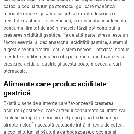
cafea, alcool și tutun pe stomacul gol, care mănâncă
alimente grase și picante se pot confrunta deseori cu
aciditate gastrică. De asemenea, și masticația insuficientă,
consumul limitat de apă și mesele târzii pot contribui la
creșterea acidității gastrice. Pe de altă parte, stresul este un
factor esențial și declanșator al acidității gastrice, sistemul
digestiv având propriul său sistem nervos. Totodată, nopțile
pierdute și odihna insuficientă pe termen lung favorizează
creșterea acidului gastric și acesta poate provoca arsuri
stomacale.
Alimente care produc aciditate
gastrică
Există o serie de alimente care favorizează creșterea
acidității gastrice și care ar trebui consumate cu limită sau
excluse complet din meniu, cel puțin până la dispariția
simptomelor. În această categorie intră, dincolo de cafea,
alcool și tutun, și băuturile carbogazoase, ciocolata și