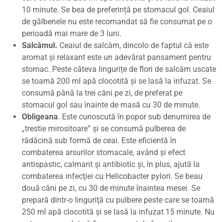
10 minute. Se bea de preferință pe stomacul gol. Ceaiul
de gălbenele nu este recomandat să fie consumat pe o
perioadă mai mare de 3 luni.
Salcâmul.
Ceaiul de salcâm, dincolo de faptul că este
aromat și relaxant este un adevărat pansament pentru
stomac. Peste câteva lingurițe de flori de salcâm uscate
se toarnă 200 ml apă clocotită și se lasă la infuzat. Se
consumă până la trei căni pe zi, de preferat pe
stomacul gol sau înainte de masă cu 30 de minute.
Obligeana
. Este cunoscută în popor sub denumirea de
„trestie mirositoare” și se consumă pulberea de
rădăcină sub formă de ceai. Este eficientă în
combaterea arsurilor stomacale, având și efect
antispastic, calmant şi antibiotic și, în plus, ajută la
combaterea infecţiei cu Helicobacter pylori. Se beau
două căni pe zi, cu 30 de minute înaintea mesei. Se
prepară dintr-o linguriţă cu pulbere peste care se toarnă
250 ml apă clocotită și se lasă la infuzat 15 minute. Nu