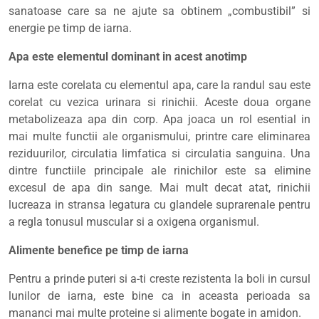
sanatoase care sa ne ajute sa obtinem „combustibil” si
energie pe timp de iarna.
Apa este elementul dominant in acest anotimp
Iarna este corelata cu elementul apa, care la randul sau este
corelat cu vezica urinara si rinichii. Aceste doua organe
metabolizeaza apa din corp. Apa joaca un rol esential in
mai multe functii ale organismului, printre care eliminarea
reziduurilor, circulatia limfatica si circulatia sanguina. Una
dintre functiile principale ale rinichilor este sa elimine
excesul de apa din sange. Mai mult decat atat, rinichii
lucreaza in stransa legatura cu glandele suprarenale pentru
a regla tonusul muscular si a oxigena organismul.
Alimente benefice pe timp de iarna
Pentru a prinde puteri si a-ti creste rezistenta la boli in cursul
lunilor de iarna, este bine ca in aceasta perioada sa
mananci mai multe proteine si alimente bogate in amidon.