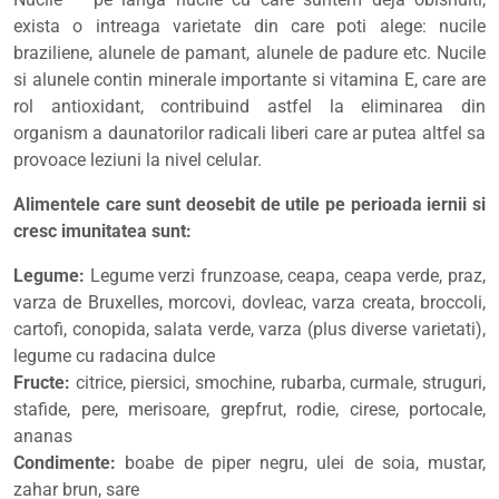
exista o intreaga varietate din care poti alege: nucile
braziliene, alunele de pamant, alunele de padure etc. Nucile
si alunele contin minerale importante si vitamina E, care are
rol antioxidant, contribuind astfel la eliminarea din
organism a daunatorilor radicali liberi care ar putea altfel sa
provoace leziuni la nivel celular.
Alimentele care sunt deosebit de utile pe perioada iernii si
cresc imunitatea sunt:
Legume:
Legume verzi frunzoase, ceapa, ceapa verde, praz,
varza de Bruxelles, morcovi, dovleac, varza creata, broccoli,
cartofi, conopida, salata verde, varza (plus diverse varietati),
legume cu radacina dulce
Fructe:
citrice, piersici, smochine, rubarba, curmale, struguri,
stafide, pere, merisoare, grepfrut, rodie, cirese, portocale,
ananas
Condimente:
boabe de piper negru, ulei de soia, mustar,
zahar brun, sare