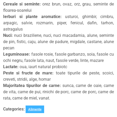
Cereale si seminte:
orez brun, ovaz, orz, grau, seminte de
floarea-soarelui
Ierburi si plante aromatice:
usturoi, ghimbir, cimbru,
arpagic, salvie, rozmarin, piper, fenicul, dafin, tarhon,
astragalus
Nuci:
nuci braziliene, nuci, nuci macadamia, alune, seminte
de pin, fistic, caju, alune de padure, migdale, castane, alune
pecan
Leguminoase:
fasole rosie, fasole garbanzo, soia, fasole cu
ochi negru, fasole lata, naut, fasole verde, linte, mazare
Lactate:
oua, iaurt natural probiotc
Peste si fructe de mare:
toate tipurile de peste, scoici,
creveti, stridii, alge, homar
Majoritatea tipurilor de carne:
sunca, carne de oaie, carne
de vita, carne de pui, rinichi de porc, carne de porc, carne de
rata, carne de miel, vanat.
Categories:
Alimente