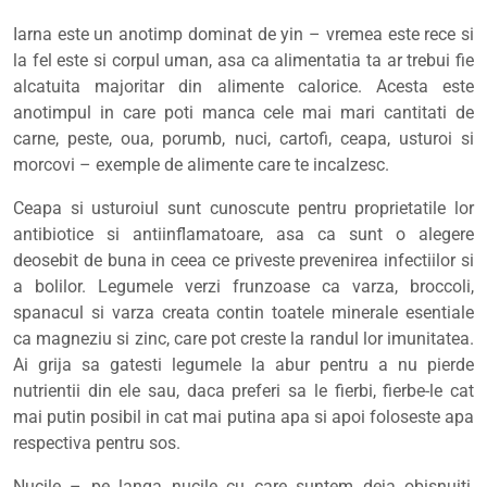
Iarna este un anotimp dominat de yin – vremea este rece si
la fel este si corpul uman, asa ca alimentatia ta ar trebui fie
alcatuita majoritar din alimente calorice. Acesta este
anotimpul in care poti manca cele mai mari cantitati de
carne, peste, oua, porumb, nuci, cartofi, ceapa, usturoi si
morcovi – exemple de alimente care te incalzesc.
Ceapa si usturoiul sunt cunoscute pentru proprietatile lor
antibiotice si antiinflamatoare, asa ca sunt o alegere
deosebit de buna in ceea ce priveste prevenirea infectiilor si
a bolilor. Legumele verzi frunzoase ca varza, broccoli,
spanacul si varza creata contin toatele minerale esentiale
ca magneziu si zinc, care pot creste la randul lor imunitatea.
Ai grija sa gatesti legumele la abur pentru a nu pierde
nutrientii din ele sau, daca preferi sa le fierbi, fierbe-le cat
mai putin posibil in cat mai putina apa si apoi foloseste apa
respectiva pentru sos.
Nucile – pe langa nucile cu care suntem deja obisnuiti,