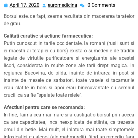
April 17, 2020
euromedicina
0 Comments
April
euromedicina
17,
Borsul este, de fapt, zeama rezultata din macerarea taratelor
2020
de grau.
Calitati curative si actiune farmaceutica:
Putin cunoscut in tarile occidentale, la romani (rusii sunt si
ei maestri ai terapiei cu bors) exista o sumedenie de traditii
legate de virtutile purificatoare si energizante ale acestei
licori, considerata in multe zone ale tarii drept magica. In
regiunea Bucovina, de pilda, inainte de intrarea in post si
inainte de mesele de sarbatori, toate vasele si tacamurile
erau clatite in bors si apoi erau binecuvantate cu semnul
crucii, ca sa fie “spalate toate relele”.
Afectiuni pentru care se recomanda:
In fine, faima cea mai mare si-a castigat-o borsul prin aceea
ca are capacitatea, inca neexplicata de stiinta, ca trezeste
omul din betie. Mai mult, el inlatura mai toate simptomele
intoxicatiei cu alcool (ale mahmurelii), fiind un remediu fara