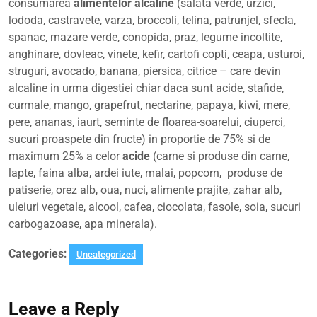
consumarea
alimentelor alcaline
(salata verde, urzici,
lododa, castravete, varza, broccoli, telina, patrunjel, sfecla,
spanac, mazare verde, conopida, praz, legume incoltite,
anghinare, dovleac, vinete, kefir, cartofi copti, ceapa, usturoi,
struguri, avocado, banana, piersica, citrice – care devin
alcaline in urma digestiei chiar daca sunt acide, stafide,
curmale, mango, grapefrut, nectarine, papaya, kiwi, mere,
pere, ananas, iaurt, seminte de floarea-soarelui, ciuperci,
sucuri proaspete din fructe) in proportie de 75% si de
maximum 25% a celor
acide
(carne si produse din carne,
lapte, faina alba, ardei iute, malai, popcorn, produse de
patiserie, orez alb, oua, nuci, alimente prajite, zahar alb,
uleiuri vegetale, alcool, cafea, ciocolata, fasole, soia, sucuri
carbogazoase, apa minerala).
Categories:
Uncategorized
Leave a Reply