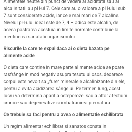
Alimentele neutre din punct de vedere al aciditatii sau al
alcalinitatii au pH-ul 7. Cele care au o valoare a pH-ului sub
7 sunt considerate acide, iar cele mai mari de 7 alcaline.
Nivelul pH-ului ideal este de 7, 4 – adica este alcalin, de
aceea pastrarea acestuia in limite normale contribuie la
mentinerea sanatatii organismului.
Riscurile la care te expui daca ai o dieta bazata pe
alimente acide
O dieta care contine in mare parte alimente acide se poate
rasfrânge in mod negativ asupra tesutului osos, deoarece
corpul este nevoit sa „fure“ mineralele alcalinizante din ele,
pentru a evita acidizarea sângelui. Pe termen lung, acest
lucru va determina aparitia osteporozei sau a altor afectiuni
cronice sau degenerative si imbatrânirea prematura.
Ce trebuie sa faci pentru a avea o alimentatie echilibrata
Un regim alimentar echilibrat si sanatos consta in