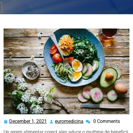
December 1, 2021
euromedicina
0 Comments
December
euromedicina
1,
Un regim alimentar corect ales aduce o multime de beneficii