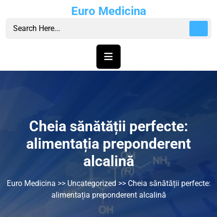
Skip
Euro Medicina
to
content
Cheia sănătății perfecte:
alimentația preponderent
alcalină
Euro Medicina
>>
Uncategorized
>> Cheia sănătății perfecte:
alimentația preponderent alcalină