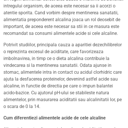
2021
intregului organism, de aceea este necesar sa ii acorzi o
atentie sporita. Cand vorbim despre mentinerea sanatatii,
alimentatia preponderent alcalina joaca un rol deosebit de
important, de aceea este necesar sa stii in ce masura este
recomandat sa consumi alimentele acide si cele alcaline.
Potrivit studiilor, principala cauza a aparitiei dezechilibrelor
o reprezinta excesul de aciditate, care favorizeaza
imbolnavirea, in timp ce o dieta alcalina contribuie la
vindecarea si la mentinerea sanatatii. Odata ajunse in
stomac, alimentele intra in contact cu acidul clorhidric care
ajuta la desfacerea proteinelor, devenind astfel acide sau
alcaline, in functie de directia pe care o impun balantei
acido-bazice. Cu ajutorul pH-ului se stabileste natura
alimentelor, prin masurarea aciditatii sau alcalinitatii lor, pe
o scara de 0 la 14.
Cum diferentiezi alimentele acide de cele alcaline