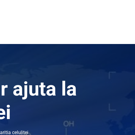
 ajuta la
ei
itia celulitei