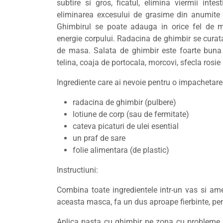
subtire si gros, ficatul, elimina viermii int
eliminarea excesului de grasime din anumite
Ghimbirul se poate adauga in orice fel de m
energie corpului. Radacina de ghimbir se curata
de masa. Salata de ghimbir este foarte buna 
telina, coaja de portocala, morcovi, sfecla rosie
Ingrediente care ai nevoie pentru o impachetare
radacina de ghimbir (pulbere)
lotiune de corp (sau de fermitate)
cateva picaturi de ulei esential
un praf de sare
folie alimentara (de plastic)
Instructiuni:
Combina toate ingredientele intr-un vas si am
aceasta masca, fa un dus aproape fierbinte, pen
Aplica pasta cu ghimbir pe zona cu probleme, a