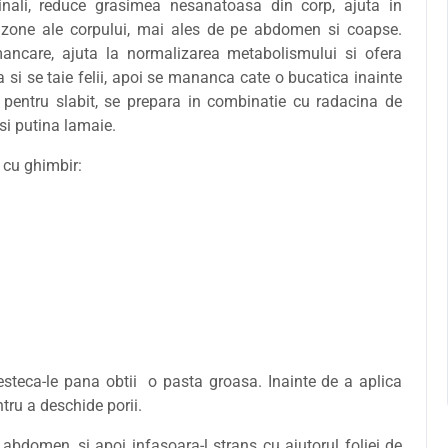
estinali, reduce grasimea nesanatoasa din corp, ajuta in
 zone ale corpului, mai ales de pe abdomen si coapse.
ancare, ajuta la normalizarea metabolismului si ofera
 si se taie felii, apoi se mananca cate o bucatica inainte
pentru slabit, se prepara in combinatie cu radacina de
 si putina lamaie.
 cu ghimbir:
esteca-le pana obtii o pasta groasa. Inainte de a aplica
tru a deschide porii.
bdomen, si apoi infasoara-l strans cu ajutorul foliei de