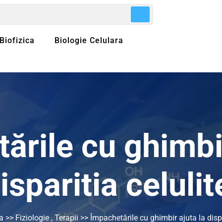
Biofizica
Biologie Celulara
ările cu ghimbir
isparitia celulit
a
>>
Fiziologie
,
Terapii
>> Împachetările cu ghimbir ajuta la dispar