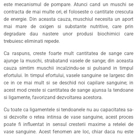
este mecanismul de pompare. Atunci cand un muschi se
contracta de mai multe ori, el foloseste o cantitate crescuta
de energie. Din aceasta cauza, muschiul necesita un aport
mai mare de oxigen si substante nutritive, care prin
degradare dau nastere unor produsi biochimici care
trebuiesc eliminati repede.
Ca raspuns, creste foarte mult cantitatea de sange care
ajunge la muschi, strabatand vasele de sange; din aceasta
cauza simtim muschii incalzindu-se si pulsand in timpul
efortului. In timpul efortului, vasele sanguine se largesc din
ce in ce mai mult si se deschid noi capilare sanguine; in
acest mod creste si cantitatea de sange ajunsa la tendoane
si ligamente, favorizand dezvoltarea acestora.
Cu toate ca ligamentele si tendoanele nu au capacitatea sa-
si dezvolte o retea intinsa de vase sanguine, acest proces
poate fi influentat in sensul cresterii maxime a retelei de
vase sanguine. Acest fenomen are loc, chiar daca nu este