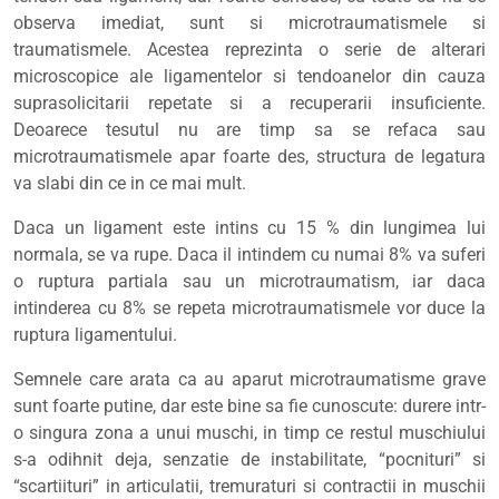
observa imediat, sunt si microtraumatismele si
traumatismele. Acestea reprezinta o serie de alterari
microscopice ale ligamentelor si tendoanelor din cauza
suprasolicitarii repetate si a recuperarii insuficiente.
Deoarece tesutul nu are timp sa se refaca sau
microtraumatismele apar foarte des, structura de legatura
va slabi din ce in ce mai mult.
Daca un ligament este intins cu 15 % din lungimea lui
normala, se va rupe. Daca il intindem cu numai 8% va suferi
o ruptura partiala sau un microtraumatism, iar daca
intinderea cu 8% se repeta microtraumatismele vor duce la
ruptura ligamentului.
Semnele care arata ca au aparut microtraumatisme grave
sunt foarte putine, dar este bine sa fie cunoscute: durere intr-
o singura zona a unui muschi, in timp ce restul muschiului
s-a odihnit deja, senzatie de instabilitate, “pocnituri” si
“scartiituri” in articulatii, tremuraturi si contractii in muschii