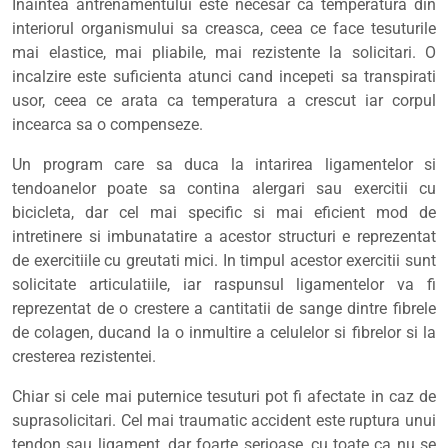
Inaintea antrenamentului este necesar ca temperatura din
interiorul organismului sa creasca, ceea ce face tesuturile
mai elastice, mai pliabile, mai rezistente la solicitari. O
incalzire este suficienta atunci cand incepeti sa transpirati
usor, ceea ce arata ca temperatura a crescut iar corpul
incearca sa o compenseze.
Un program care sa duca la intarirea ligamentelor si
tendoanelor poate sa contina alergari sau exercitii cu
bicicleta, dar cel mai specific si mai eficient mod de
intretinere si imbunatatire a acestor structuri e reprezentat
de exercitiile cu greutati mici. In timpul acestor exercitii sunt
solicitate articulatiile, iar raspunsul ligamentelor va fi
reprezentat de o crestere a cantitatii de sange dintre fibrele
de colagen, ducand la o inmultire a celulelor si fibrelor si la
cresterea rezistentei.
Chiar si cele mai puternice tesuturi pot fi afectate in caz de
suprasolicitari. Cel mai traumatic accident este ruptura unui
tendon sau ligament, dar foarte serioase, cu toate ca nu se