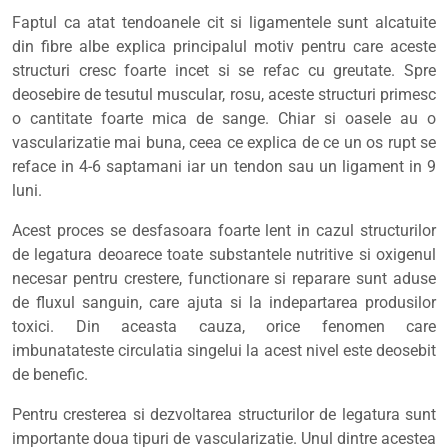
Faptul ca atat tendoanele cit si ligamentele sunt alcatuite
din fibre albe explica principalul motiv pentru care aceste
structuri cresc foarte incet si se refac cu greutate. Spre
deosebire de tesutul muscular, rosu, aceste structuri primesc
o cantitate foarte mica de sange. Chiar si oasele au o
vascularizatie mai buna, ceea ce explica de ce un os rupt se
reface in 4-6 saptamani iar un tendon sau un ligament in 9
luni.
Acest proces se desfasoara foarte lent in cazul structurilor
de legatura deoarece toate substantele nutritive si oxigenul
necesar pentru crestere, functionare si reparare sunt aduse
de fluxul sanguin, care ajuta si la indepartarea produsilor
toxici. Din aceasta cauza, orice fenomen care
imbunatateste circulatia singelui la acest nivel este deosebit
de benefic.
Pentru cresterea si dezvoltarea structurilor de legatura sunt
importante doua tipuri de vascularizatie. Unul dintre acestea