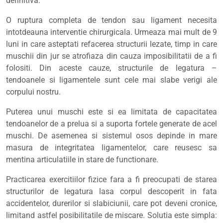
definitiva.
O ruptura completa de tendon sau ligament necesita
intotdeauna interventie chirurgicala. Urmeaza mai mult de 9
luni in care asteptati refacerea structurii lezate, timp in care
muschii din jur se atrofiaza din cauza imposibilitatii de a fi
folositi. Din aceste cauze, structurile de legatura –
tendoanele si ligamentele sunt cele mai slabe verigi ale
corpului nostru.
Puterea unui muschi este si ea limitata de capacitatea
tendoanelor de a prelua si a suporta fortele generate de acel
muschi. De asemenea si sistemul osos depinde in mare
masura de integritatea ligamentelor, care reusesc sa
mentina articulatiile in stare de functionare.
Practicarea exercitiilor fizice fara a fi preocupati de starea
structurilor de legatura lasa corpul descoperit in fata
accidentelor, durerilor si slabiciunii, care pot deveni cronice,
limitand astfel posibilitatile de miscare. Solutia este simpla: