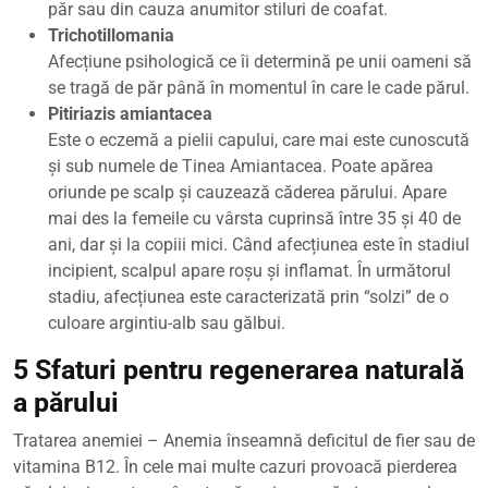
păr sau din cauza anumitor stiluri de coafat.
Trichotillomania
Afecțiune psihologică ce îi determină pe unii oameni să
se tragă de păr până în momentul în care le cade părul.
Pitiriazis amiantacea
Este o eczemă a pielii capului, care mai este cunoscută
și sub numele de Tinea Amiantacea. Poate apărea
oriunde pe scalp și cauzează căderea părului. Apare
mai des la femeile cu vârsta cuprinsă între 35 și 40 de
ani, dar și la copiii mici. Când afecțiunea este în stadiul
incipient, scalpul apare roșu și inflamat. În următorul
stadiu, afecțiunea este caracterizată prin “solzi” de o
culoare argintiu-alb sau gălbui.
5 Sfaturi pentru regenerarea naturală
a părului
Tratarea anemiei – Anemia înseamnă deficitul de fier sau de
vitamina B12. În cele mai multe cazuri provoacă pierderea