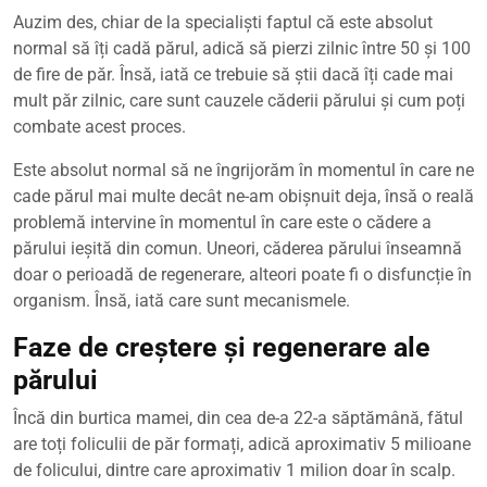
28,
Auzim des, chiar de la specialiști faptul că este absolut
2021
normal să îți cadă părul, adică să pierzi zilnic între 50 și 100
de fire de păr. Însă, iată ce trebuie să știi dacă îți cade mai
mult păr zilnic, care sunt cauzele căderii părului și cum poți
combate acest proces.
Este absolut normal să ne îngrijorăm în momentul în care ne
cade părul mai multe decât ne-am obișnuit deja, însă o reală
problemă intervine în momentul în care este o cădere a
părului ieșită din comun. Uneori, căderea părului înseamnă
doar o perioadă de regenerare, alteori poate fi o disfuncție în
organism. Însă, iată care sunt mecanismele.
Faze de creștere și regenerare ale
părului
Încă din burtica mamei, din cea de-a 22-a săptămână, fătul
are toți foliculii de păr formați, adică aproximativ 5 milioane
de folicului, dintre care aproximativ 1 milion doar în scalp.