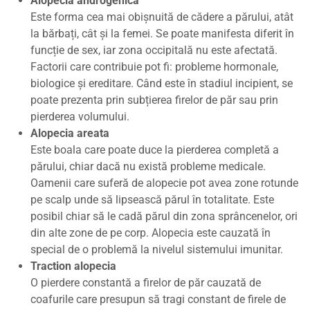
Alopecia androgenică
Este forma cea mai obișnuită de cădere a părului, atât
la bărbați, cât și la femei. Se poate manifesta diferit în
funcție de sex, iar zona occipitală nu este afectată.
Factorii care contribuie pot fi: probleme hormonale,
biologice și ereditare. Când este în stadiul incipient, se
poate prezenta prin subțierea firelor de păr sau prin
pierderea volumului.
Alopecia areata
Este boala care poate duce la pierderea completă a
părului, chiar dacă nu există probleme medicale.
Oamenii care suferă de alopecie pot avea zone rotunde
pe scalp unde să lipsească părul în totalitate. Este
posibil chiar să le cadă părul din zona sprâncenelor, ori
din alte zone de pe corp. Alopecia este cauzată în
special de o problemă la nivelul sistemului imunitar.
Traction alopecia
O pierdere constantă a firelor de păr cauzată de
coafurile care presupun să tragi constant de firele de