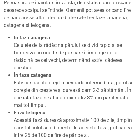
Pe măsură ce înaintăm în vârstă, denistatea părului scade
deoarece scalpul se întinde. Oamenii pot avea oricând fire
de par care se află într-una dintre cele trei faze: anagena,
catagena și telogena.
În faza anagena
Celulele de la rădăcina părului se divid rapid și se
formează un nou fir de păr care îl împinge de la
rădăcină pe cel vechi, determinând astfel căderea
acestuia.
În faza catagena
Este cunoscută drept o perioadă intermediară, părul se
oprește din creștere și durează cam 2-3 săptămâni. În
această fază se află aproximativ 3% din părul nostru
mai tot timpul.
Faza telogena
Această fază durează aproximativ 100 de zile, timp în
care foliculul se odihnește. În această fază, pot cădea
intre 25 de 100 de fire de păr pe zi.