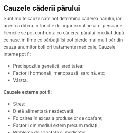
Cauzele căderii părului
Sunt multe cauze care pot determina căderea părului, iar
acestea diferă în funcție de organismul fiecărei persoane.
Femeile se pot confrunta cu căderea părului imediat după
ce nasc, în timp ce bărbații își pot pierde mai mult păr din
cauza anumitor boli ori tratamente medicale. Cauzele
interne pot fi:
Predispoziția genetică, ereditatea;
Factorii hormonali, menopauză, sarcină, etc;
Vârsta.
Cauzele externe pot fi:
Stres;
Dietă alimentară neadecvată;
Folosirea în exces a produselor de coafare;
Factorii din mediul extern precum radiații;
Probleme de sănătate și medicație.