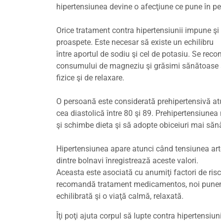
hipertensiunea devine o afecţiune ce pune în per
Orice tratament contra hipertensiunii impune şi
proaspete. Este necesar să existe un echilibru
între aportul de sodiu şi cel de potasiu. Se rec
consumului de magneziu şi grăsimi sănătoase şi
fizice şi de relaxare.
O persoană este considerată prehipertensivă atun
cea diastolică între 80 şi 89. Prehipertensiunea
şi schimbe dieta şi să adopte obiceiuri mai săn
Hipertensiunea apare atunci când tensiunea arter
dintre bolnavi înregistrează aceste valori.
Aceasta este asociată cu anumiţi factori de risc
recomandă tratament medicamentos, noi punem 
echilibrată şi o viaţă calmă, relaxată.
Îţi poţi ajuta corpul să lupte contra hipertensiuni