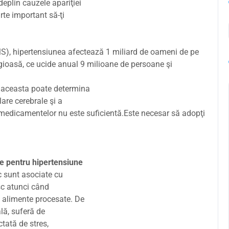
eplin cauzele apariţiei
rte important să-ţi
S), hipertensiunea afectează 1 miliard de oameni de pe
gioasă, ce ucide anual 9 milioane de persoane şi
, aceasta poate determina
lare cerebrale şi a
l medicamentelor nu este suficientă.Este necesar să adopţi
te pentru hipertensiune
ic sunt asociate cu
esc atunci când
i alimente procesate. De
ă, suferă de
ctată de stres,