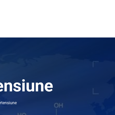
ensiune
rtensiune