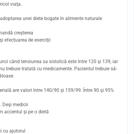
icol viaţa.
 adoptarea unei diete bogate în alimente naturale
omandă creşterea
 efectuarea de exerciţii
ci când tensiunea sa sistolică este între 120 şi 139, iar
 nu trebuie tratată cu medicamente. Pacientul trebuie să-
ătoase.
ială are valori între 140/90 şi 159/99. Între 90 şi 95%
. Deşi medicii
accentul şi pe o dietă
i cu ajutorul