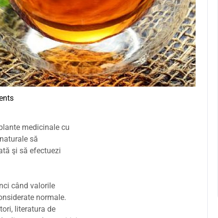
ents
a
 plante medicinale cu
 naturale să
ată şi să efectuezi
ci când valorile
considerate normale.
ori, literatura de