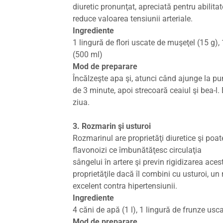
diuretic pronunţat, apreciată pentru abilita
reduce valoarea tensiunii arteriale.
Ingrediente
1 lingură de flori uscate de muşeţel (15 g),
(500 ml)
Mod de preparare
Încălzeşte apa şi, atunci când ajunge la pun
de 3 minute, apoi strecoară ceaiul şi bea-l
ziua.
3. Rozmarin şi usturoi
Rozmarinul are proprietăţi diuretice şi poat
flavonoizi ce îmbunătăţesc circulaţia
sângelui în artere şi previn rigidizarea acest
proprietăţile dacă îl combini cu usturoi, un
excelent contra hipertensiunii.
Ingrediente
4 căni de apă (1 l), 1 lingură de frunze usc
Mod de preparare