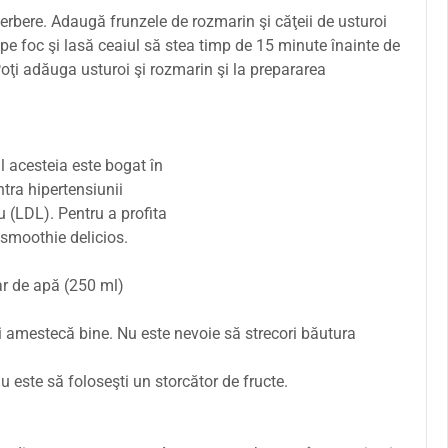
erbere. Adaugă frunzele de rozmarin şi căţeii de usturoi
e pe foc şi lasă ceaiul să stea timp de 15 minute înainte de
Poţi adăuga usturoi şi rozmarin şi la prepararea
l acesteia este bogat în
ntra hipertensiunii
ău (LDL). Pentru a profita
n smoothie delicios.
ar de apă (250 ml)
i amestecă bine. Nu este nevoie să strecori băutura
 este să foloseşti un storcător de fructe.