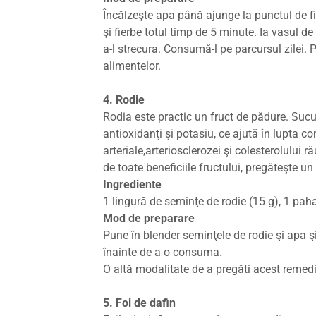
Încălzeşte apa până ajunge la punctul de fi
şi fierbe totul timp de 5 minute. Ia vasul d
a-l strecura. Consumă-l pe parcursul zilei. 
alimentelor.
4. Rodie
Rodia este practic un fruct de pădure. Sucu
antioxidanţi şi potasiu, ce ajută în lupta co
arteriale,arteriosclerozei şi colesterolului r
de toate beneficiile fructului, pregăteşte u
Ingrediente
1 lingură de seminţe de rodie (15 g), 1 pah
Mod de preparare
Pune în blender seminţele de rodie şi apa ş
înainte de a o consuma.
O altă modalitate de a pregăti acest remediu
5. Foi de dafin