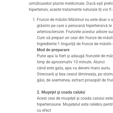
următoarelor plante medicinale. Dacă eşti prehi
hipertensiv, aceste tratamente naturale îţi vor fi
Frunze de măslin.Măslinul nu este doar o s
grăsimi pe care o persoană hipertensivă le
arteriosclerozei. Frunzele acestui arbore sun
Cum să prepari un ceai din frunze de măsli
Ingrediente:1 linguriţă de frunze de măslin 
Mod de preparare
Pune apa la fiert şi adaugă frunzele de măs
timp de aproximativ 10 minute. Atunci
când este gata, apa va deveni maro auriu.
Strecoară şi bea ceaiul dimineaţa, pe stoma
găsi, de asemenea, extract proaspăt de fru
2. Muşeţel şi coada calului
Acest ceai de muşeţel şi coada calului este
hipertensiune. Muşeţelul este celebru pentr
cu efect