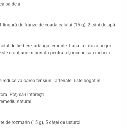
tea sa de a
 1 lingură de frunze de coada calului (15 g), 2 căni de apă
ctul de fierbere, adaugă ierburile. Lasă la infuzat în jur
. Este o opţiune minunată pentru a-ţi începe sau încheia
e reduce valoarea tensiunii arteriale. Este bogat în
ora. Poţi să-i întăreşti
 remediu natural
ate de rozmarin (15 g), 5 căţei de usturoi