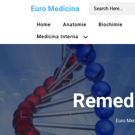
Skip
Euro Medicina
to
content
Home
Anatomie
Biochimie
Medicina Interna
Remedi
Euro Med