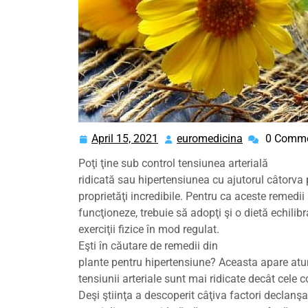
April 15, 2021
euromedicina
0 Comm
April
euromedicin
15,
Poţi ţine sub control tensiunea arterială
2021
ridicată sau hipertensiunea cu ajutorul câtorva
proprietăţi incredibile. Pentru ca aceste remedii
funcţioneze, trebuie să adopţi şi o dietă echilibr
exerciţii fizice în mod regulat.
Eşti în căutare de remedii din
plante pentru hipertensiune? Aceasta apare atun
tensiunii arteriale sunt mai ridicate decât cele 
Deşi ştiinţa a descoperit câţiva factori declanşat