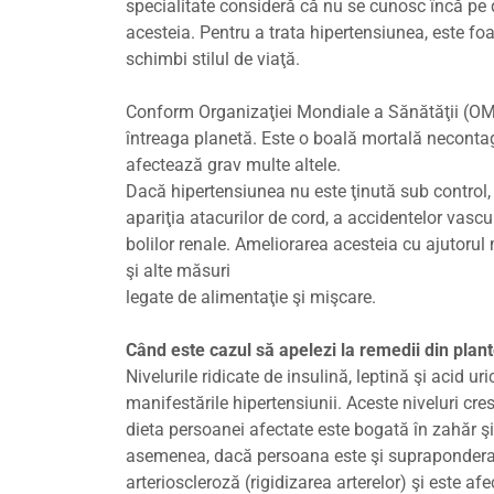
specialitate consideră că nu se cunosc încă pe d
acesteia. Pentru a trata hipertensiunea, este foa
schimbi stilul de viaţă.
Conform Organizaţiei Mondiale a Sănătăţii (OM
întreaga planetă. Este o boală mortală neconta
afectează grav multe altele.
Dacă hipertensiunea nu este ţinută sub control
apariţia atacurilor de cord, a accidentelor vascu
bolilor renale. Ameliorarea acesteia cu ajutoru
şi alte măsuri
legate de alimentaţie şi mişcare.
Când este cazul să apelezi la remedii din plan
Nivelurile ridicate de insulină, leptină şi acid ur
manifestările hipertensiunii. Aceste niveluri cr
dieta persoanei afectate este bogată în zahăr ş
asemenea, dacă persoana este şi supraponderal
arterioscleroză (rigidizarea arterelor) şi este afe